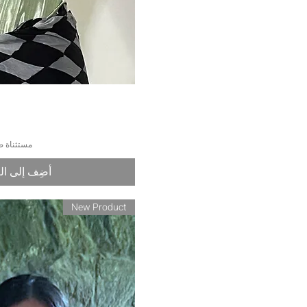
العرض السر
مستثناة ض
أضِف إلى ال
New Product