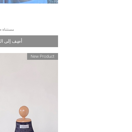
العرض السر
مستثناة ض
أضِف إلى ال
New Product