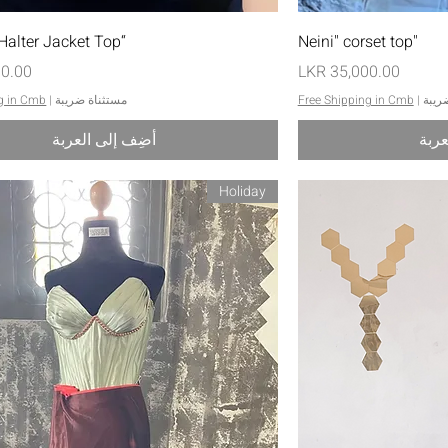
يع
العرض السريع
“Kiyara 2” Halter Jacket Top
"Neini" corset top
السعر
السعر
ريبة
|
Free Shipping in Cmb
مستثناة ضريبة
|
g in Cmb
عربة
أضِف إلى العربة
Holiday