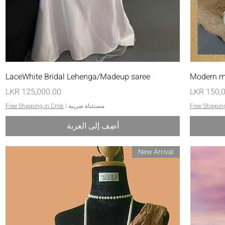
العرض السريع
LaceWhite Bridal Lehenga/Madeup saree
Modern m
السعر
Free Shippin
مستثناة ضريبة
|
Free Shipping in Cmb
أضِف إلى العربة
New Arrival