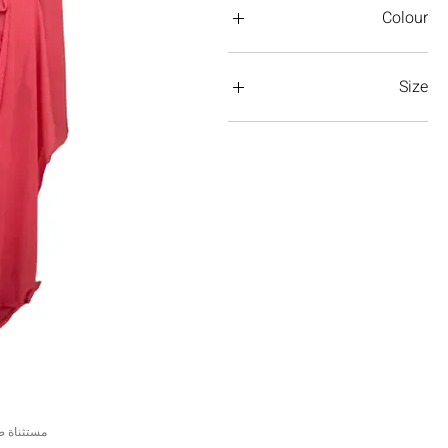
Colour
Size
4
6
06
08
8
10
12
14
16
UK 08
UK 10
العرض السر
مستثناة ض