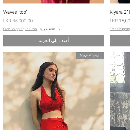
العرض السريع
"Waves" top
السعر
Free Shippin
مستثناة ضريبة
|
Free Shipping in Cmb
أضِف إلى العربة
New Arrival