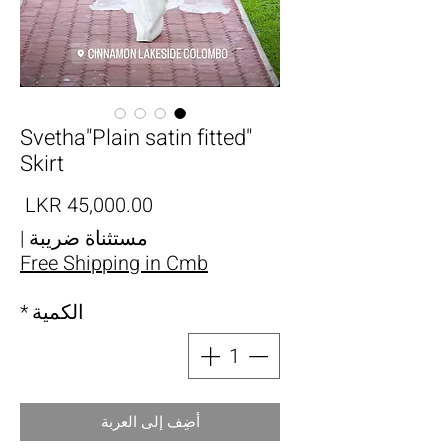
"Svetha"Plain satin fitted
Skirt
الس
مستثناة ضريبة
|
Free Shipping in Cmb
الكمية
*
أضِف إلى العربة