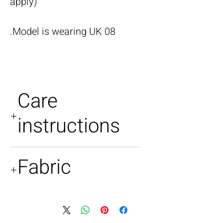
apply)
Model is wearing UK 08.
Care
instructions
Dry clean only
Fabric
100% silk satin
Tulle