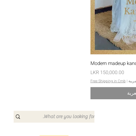
يع
Modern madeup kand
السعر
ريبة
|
Free Shipping in Cmb
عربة