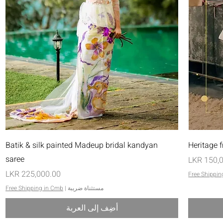
العرض السريع
Batik & silk painted Madeup bridal kandyan
Heritage 
saree
السعر
Free Shippin
مستثناة ضريبة
|
Free Shipping in Cmb
أضِف إلى العربة