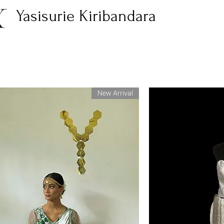
Yasisurie Kiribandara
New Arrival