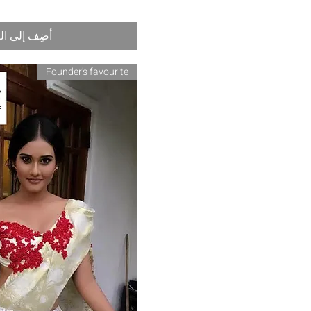
أضِف إلى ال
Founder's favourite