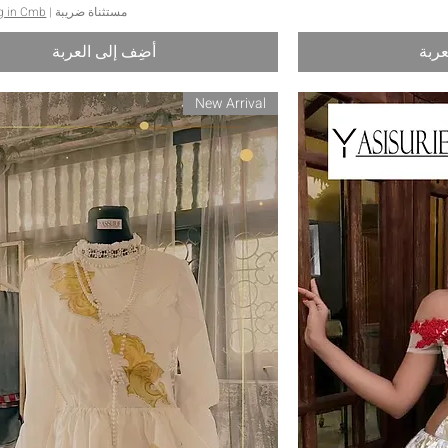
مستثناة ضريبة
|
g in Cmb
عربة
أضِف إلى العربة
New Arrival