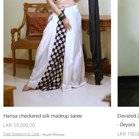
العرض السريع
Hansa checkered silk madeup saree
Elevated 
- Deyara
السعر
مستثناة ضريبة
|
Free Shipping in Cmb