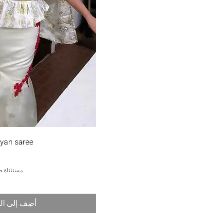
العرض السر
yan saree
مستثناة ض
أضِف إلى ال