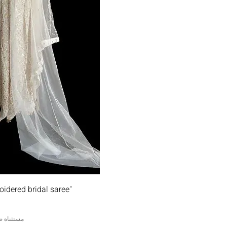
06
08
10
12
14
16
العرض السر
"Sarita" Silk fully embroidered bridal saree
مستثناة ض