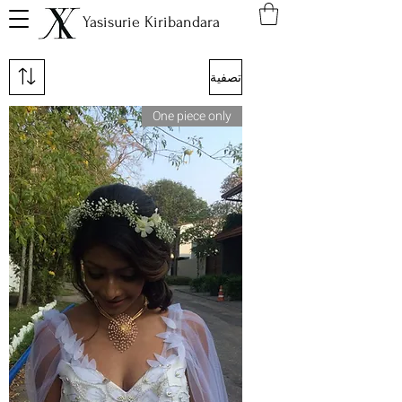
Yasisurie Kiribandara
تصفية
One piece only