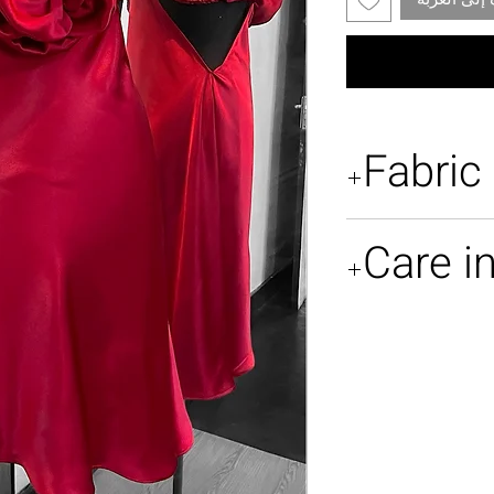
Fabric
Silk charmeus
Care i
Dry clean only.
steam.