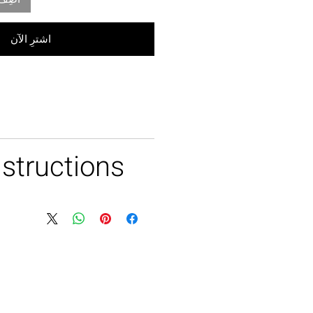
اشترِ الآن
e
nstructions
 Soft iron with/without