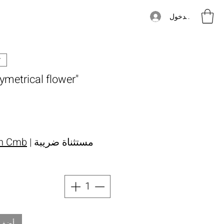
تسجيل الدخول
symetrical flower
مستثناة ضريبة
|
in Cmb
أضِف 