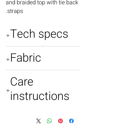
and braided top with tie back
straps.
Tech specs
Size 08 UK
Fabric
Silk satin
Care
instructions
Dry clean only.