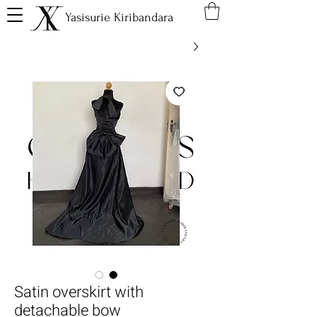
Yasisurie Kiribandara
Satin overskirt with
detachable bow