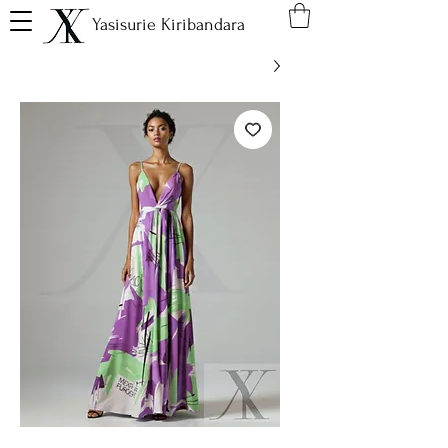
Yasisurie Kiribandara