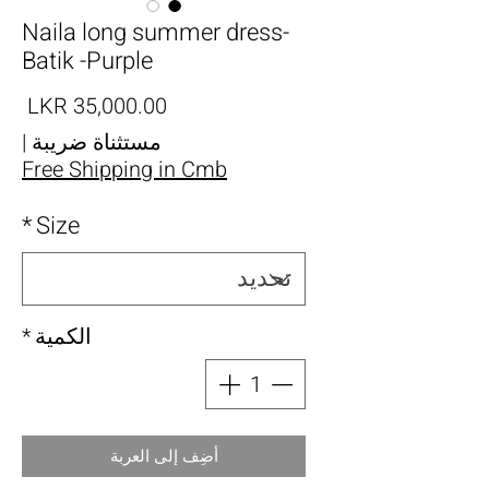
Naila long summer dress-
Batik -Purple
الس
مستثناة ضريبة
|
Free Shipping in Cmb
*
Size
الكمية
*
أضِف إلى العربة